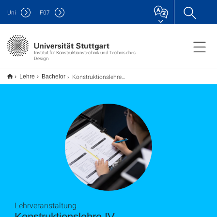
Uni
F
07
Institut für Konstruktionstechnik und Technisches
Design
Konstruktionslehre IV
Lehre
Bachelor
Lehrveranstaltung
Konstruktionslehre IV